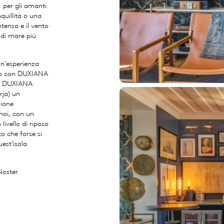
, per gli amanti
nquillità o una
tensa e il vento
i di mare più
un'esperienza
ship con DUXIANA
tti DUXIANA
rja) un
zione
noi, con un
ivello di riposo
to che forse si
est'isola
 Noster