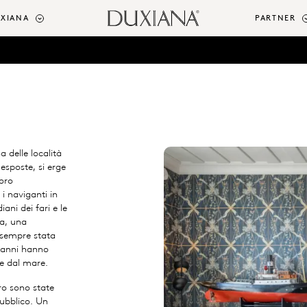
UXIANA
PARTNER
a delle località
esposte, si erge
voro
i naviganti in
iani dei fari e le
sa, una
 sempre stata
o anni hanno
a e dal mare.
ro sono state
ubblico. Un