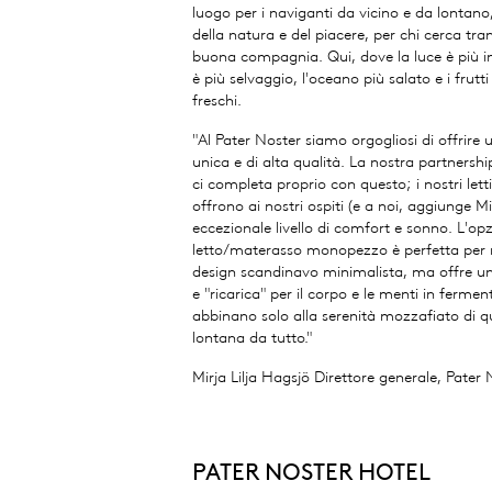
luogo per i naviganti da vicino e da lontano
della natura e del piacere, per chi cerca tra
buona compagnia. Qui, dove la luce è più in
è più selvaggio, l'oceano più salato e i frutt
freschi.
"Al Pater Noster siamo orgogliosi di offrire 
unica e di alta qualità. La nostra partner
ci completa proprio con questo; i nostri le
offrono ai nostri ospiti (e a noi, aggiunge Mi
eccezionale livello di comfort e sonno. L'op
letto/materasso monopezzo è perfetta per 
design scandinavo minimalista, ma offre un l
e "ricarica" per il corpo e le menti in fermen
abbinano solo alla serenità mozzafiato di qu
lontana da tutto."
Mirja Lilja Hagsjö Direttore generale, Pater
PATER NOSTER HOTEL