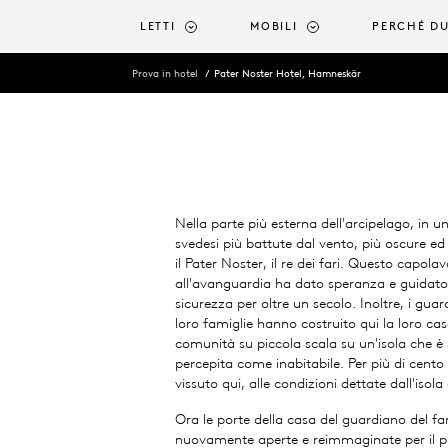
ntenuto principale
LETTI
MOBILI
PERCHÉ D
Prova in hotel
Pater Noster Hotel, Hamneskär
Nella parte più esterna dell'arcipelago, in un
svedesi più battute dal vento, più oscure ed 
il Pater Noster, il re dei fari. Questo capola
all'avanguardia ha dato speranza e guidato 
sicurezza per oltre un secolo. Inoltre, i guard
loro famiglie hanno costruito qui la loro ca
comunità su piccola scala su un'isola che è
percepita come inabitabile. Per più di cent
vissuto qui, alle condizioni dettate dall'isol
Ora le porte della casa del guardiano del fa
nuovamente aperte e reimmaginate per il p