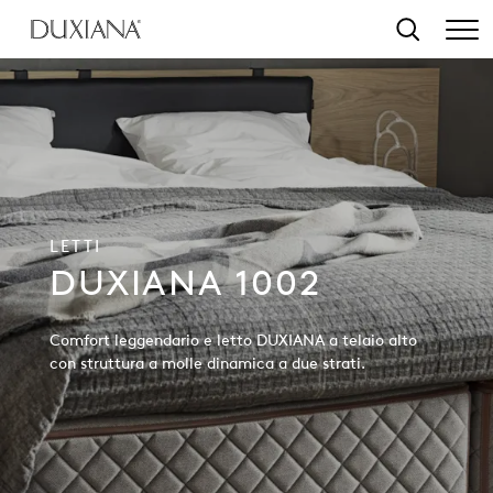
ntenuto principale
Ricerca
LETTI
DUXIANA 1002
Comfort leggendario e letto DUXIANA a telaio alto
con struttura a molle dinamica a due strati.