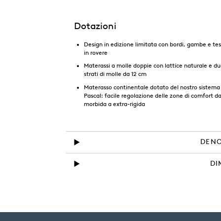
Dotazioni
Design in edizione limitata con bordi, gambe e tes
in rovere
Materassi a molle doppie con lattice naturale e d
strati di molle da 12 cm
Materasso continentale dotato del nostro sistema
Pascal: facile regolazione delle zone di comfort d
morbida a extra-rigida
DENO
DI