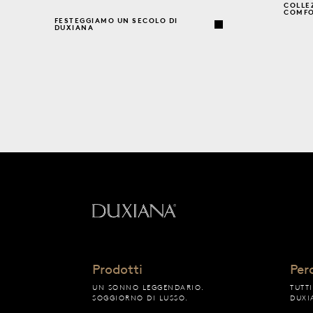
COLLE
COMF
FESTEGGIAMO UN SECOLO DI
DUXIANA
Torna all'inizio
Prodotti
Per
UN SONNO LEGGENDARIO.
TUTT
SOGGIORNO DI LUSSO.
DUXI