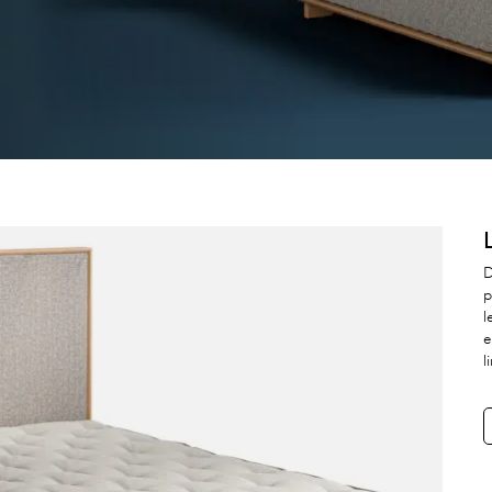
D
p
l
e
l