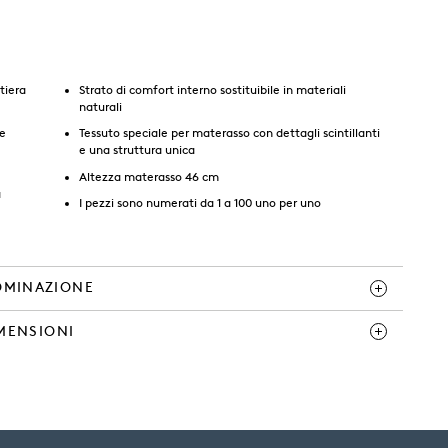
tiera
Strato di comfort interno sostituibile in materiali
naturali
ue
Tessuto speciale per materasso con dettagli scintillanti
e una struttura unica
Altezza materasso 46 cm
a
I pezzi sono numerati da 1 a 100 uno per uno
MINAZIONE
MENSIONI