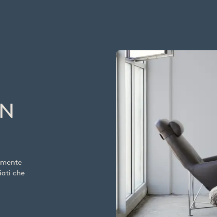
GN
amente
iati che