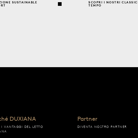
ZIONE SUSTAINABLE
SCOPRI I NOSTRI CLASSIC
ORT
TEMPO
ché DUXIANA
Partner
I I VANTAGGI DEL LETTO
DIVENTA NOSTRO PARTNER
ANA