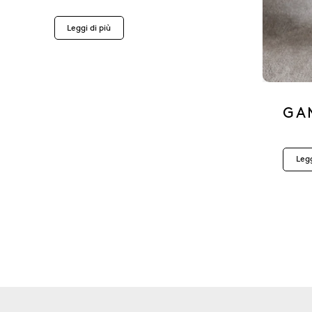
Leggi di più
GA
Legg