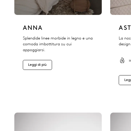
ANNA
AS
Splendide linee morbide in legno e una
La nos
comoda imbottitura su cui
design 
appoggiarsi.
Leggi di più
Legg