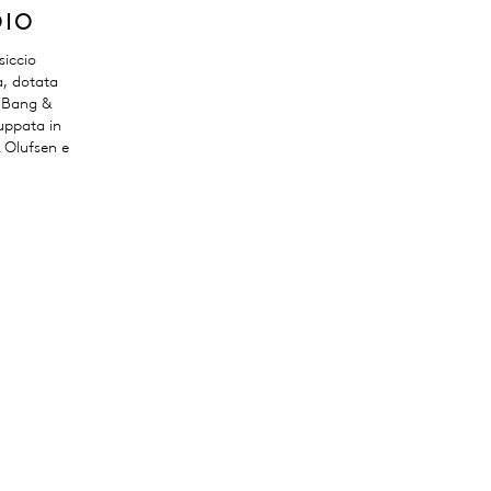
DIO
siccio
, dotata
a Bang &
luppata in
 Olufsen e