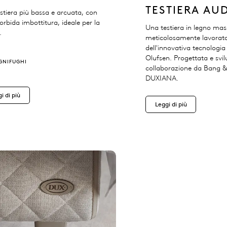
TESTIERA AU
stiera più bassa e arcuata, con
rbida imbottitura, ideale per la
Una testiera in legno mas
.
meticolosamente lavorata
dell'innovativa tecnologi
Olufsen. Progettata e svi
IGNIFUGHI
collaborazione da Bang &
DUXIANA.
i di più
Leggi di più