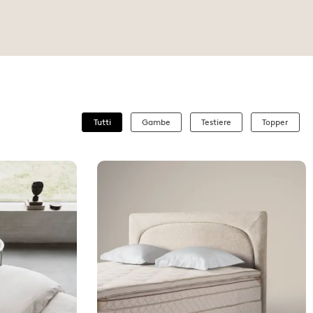
Tutti
Gambe
Testiere
Topper