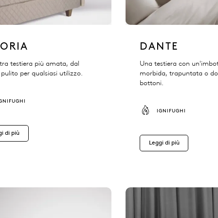
TORIA
DANTE
tra testiera più amata, dal
Una testiera con un'imbot
pulito per qualsiasi utilizzo.
morbida, trapuntata o do
bottoni.
IGNIFUGHI
IGNIFUGHI
i di più
Leggi di più