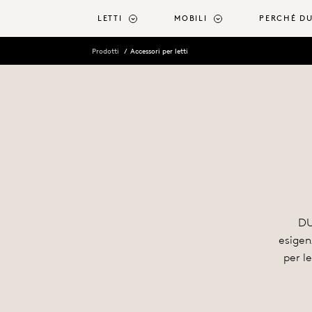
ntenuto principale
LETTI
MOBILI
PERCHÉ D
Prodotti
Accessori per letti
DU
esigen
per l