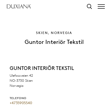
ntenuto principale
Ricerca
SKIEN, NORVEGIA
Guntor Interiör Tekstil
GUNTOR INTERIÖR TEKSTIL
Ulefossveien 42
NO-3730 Skien
Norvegia
TELEFONO
+4735905540