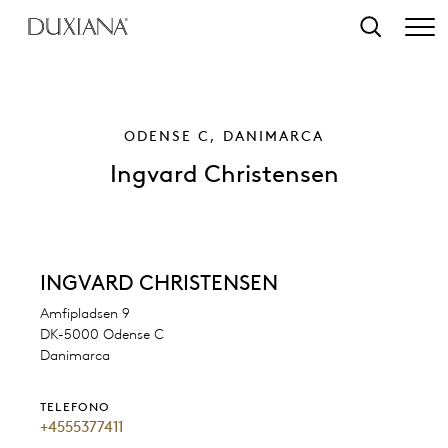
ntenuto principale
Ricerca
ODENSE C, DANIMARCA
Ingvard Christensen
INGVARD CHRISTENSEN
Amfipladsen 9
DK-5000 Odense C
Danimarca
TELEFONO
+4555377411