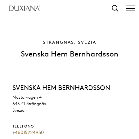
ntenuto principale
Ricerca
STRÄNGNÄS, SVEZIA
Svenska Hem Bernhardsson
SVENSKA HEM BERNHARDSSON
Mästarvägen 4
645 41 Strängnäs
Svezia
TELEFONO
+46015224950